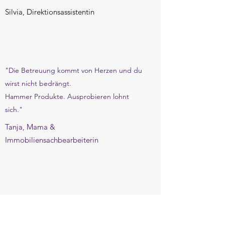
Silvia, Direktionsassistentin
"Die Betreuung kommt von Herzen und du
wirst nicht bedrängt.
Hammer Produkte. Ausprobieren lohnt
sich."
Tanja, Mama &
Immobiliensachbearbeiterin
"Du bist eine sehr klare, inspirierende und
sehr gute Beraterin. Du hast auch das